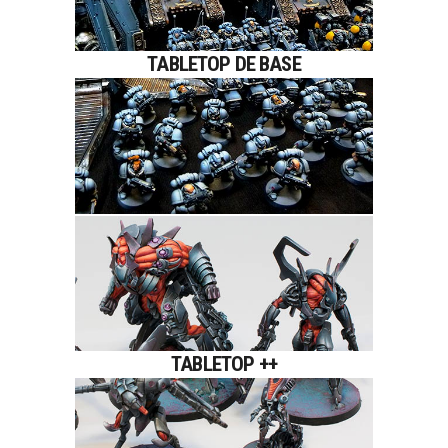
Convient parfaitement pour tout
TABLETOP DE BASE
ce qui est jeu de plateau avec
énormément de figurine.
TABLETOP ++
Niveau de peinture qui convient à
un grand nombre de figurines de
TABLETOP ++
plateau qui ne passeront pas
inaperçues.