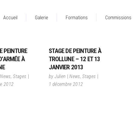
Accueil
Galerie
Formations
Commissions
E PEINTURE
STAGE DE PEINTURE À
D’ARMÉE À
TROLLUNE – 12 ET 13
NE
JANVIER 2013
News
,
Stages
by
Julien
News
,
Stages
e 2012
1 décembre 2012