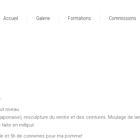
Accueil
Galerie
Formations
Commissions
.
ut niveau.
 japonaise), resculpture du ventre et des ceintures. Moulage de la
faite en milliput.
ocle et 5h de conneries pour ma pomme!