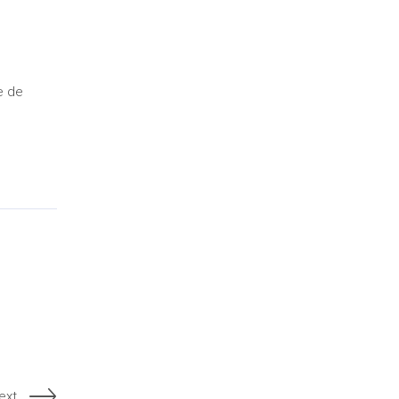
e de
ext