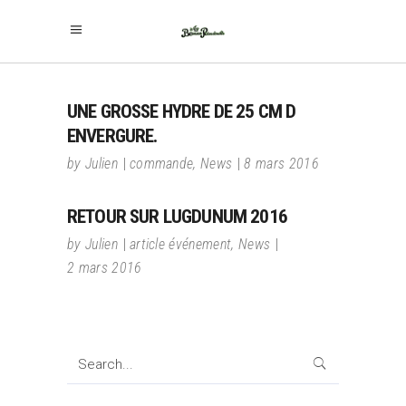
UNE GROSSE HYDRE DE 25 CM D
ENVERGURE.
by
Julien
commande
,
News
8 mars 2016
RETOUR SUR LUGDUNUM 2016
by
Julien
article événement
,
News
2 mars 2016
Search
for: