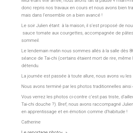
Midi étant vite arrivé, nous avons fait la pause « miam-
donc repris nos travaux en cours et nous avons bien trav
mais dans l’ensemble on a bien avancé !
Le soir Julien étant à la maison, il s’est proposé de no
sauce tomate aux courgettes, accompagnée de pâtes. A
sommeil.
Le lendemain matin nous sommes allés à la salle dès 8H30
séance de Tai-chi (certains étaient mort de rire, même l
détendu.
La journée est passée à toute allure, nous avons vu les 
Nous avons terminé par les photos traditionnelles ainsi q
Vous verrez les photos ci-contre c’est pas triste, d’ail
Tai-chi douche ?). Bref, nous avons raccompagné Julien à
en apprentissage et en émotion comme d’habitude !
Catherine
Le reportage photo
« »