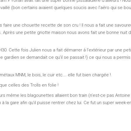
miam » Yohan avait fait une super bonne pissaladière d’ailleurs ! No
aillé (bon certains avaient quelques soucis avec l’aéro qui se bou
us faire une chouette recette de son cru ! Il nous a fait une savour
près une petite griotte maison nous avons fait une bonne nuit 
. Cette fois Julien nous a fait démarrer à l’extérieur par une pet
e gardien se demandait ce qu’il se passait !) ce qui nous a permis
métaux MNM, le bois, le cuir etc…. elle fut bien chargée !
ue celles des Trolls en folie !
leurs même les blagounettes allaient bon train (n’est-ce pas Antoin
 la gare afin qu’il puisse rentrer chez lui. Ce fut un super week-e