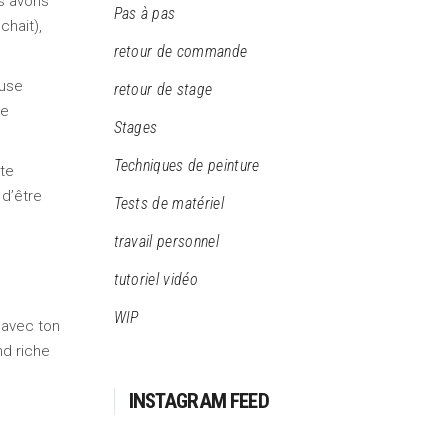
us avons
Pas à pas
chait),
retour de commande
euse
retour de stage
de
Stages
Techniques de peinture
ite
 d’être
Tests de matériel
travail personnel
tutoriel vidéo
WIP
e avec ton
nd riche
INSTAGRAM FEED