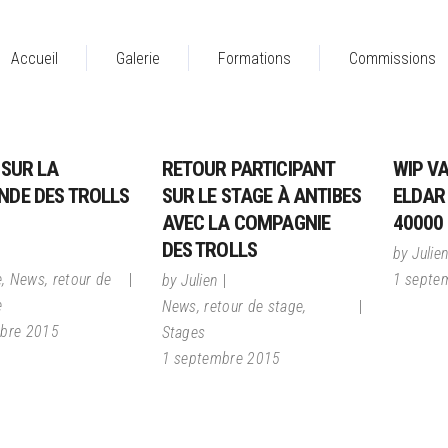
Accueil
Galerie
Formations
Commissions
SUR LA
RETOUR PARTICIPANT
WIP V
DE DES TROLLS
SUR LE STAGE À ANTIBES
ELDAR
AVEC LA COMPAGNIE
40000
DES TROLLS
by
Julie
e
,
News
,
retour de
1 septe
by
Julien
e
News
,
retour de stage
,
bre 2015
Stages
1 septembre 2015