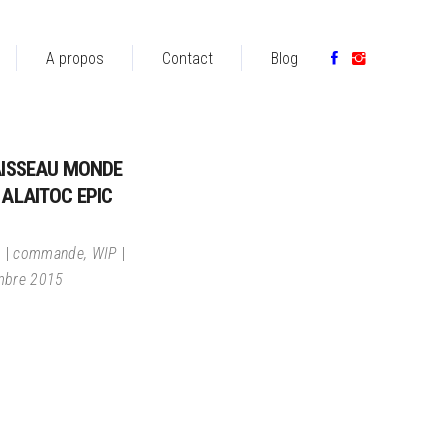
A propos
Contact
Blog
AISSEAU MONDE
 ALAITOC EPIC
n
commande
,
WIP
mbre 2015