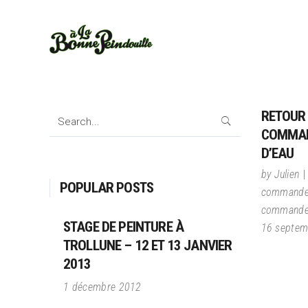
RETOUR 
Search
for:
COMMAN
D’EAU
by
Julien
POPULAR POSTS
command
command
STAGE DE PEINTURE À
16 septem
TROLLUNE – 12 ET 13 JANVIER
2013
1 décembre 2012