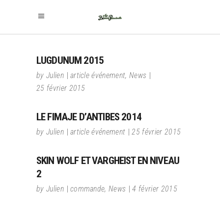
LUGDUNUM 2015
by
Julien
article événement
,
News
25 février 2015
LE FIMAJE D’ANTIBES 2014
by
Julien
article événement
25 février 2015
SKIN WOLF ET VARGHEIST EN NIVEAU
2
by
Julien
commande
,
News
4 février 2015