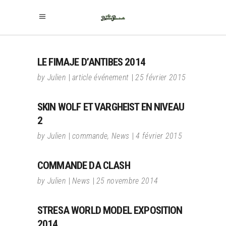
LE FIMAJE D’ANTIBES 2014
by
Julien
article événement
25 février 2015
SKIN WOLF ET VARGHEIST EN NIVEAU
2
by
Julien
commande
,
News
4 février 2015
COMMANDE DA CLASH
by
Julien
News
25 novembre 2014
STRESA WORLD MODEL EXPOSITION
2014