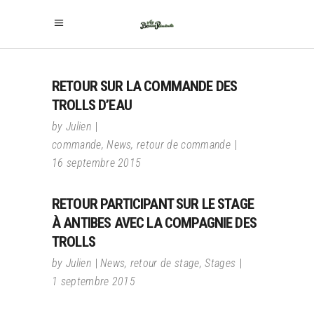
RETOUR SUR LA COMMANDE DES
TROLLS D’EAU
by
Julien
commande
,
News
,
retour de commande
16 septembre 2015
RETOUR PARTICIPANT SUR LE STAGE
À ANTIBES AVEC LA COMPAGNIE DES
TROLLS
by
Julien
News
,
retour de stage
,
Stages
1 septembre 2015