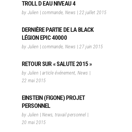
TROLL D EAU NIVEAU 4
by
Julien
commande
,
News
22 juillet 2015
DERNIÈRE PARTIE DE LA BLACK
LÉGION EPIC 40000
by
Julien
commande
,
News
27 juin 2015
RETOUR SUR « SALUTE 2015 »
by
Julien
article événement
,
News
22 mai 2015
EINSTEIN (FIGONE) PROJET
PERSONNEL
by
Julien
News
,
travail personnel
20 mai 2015