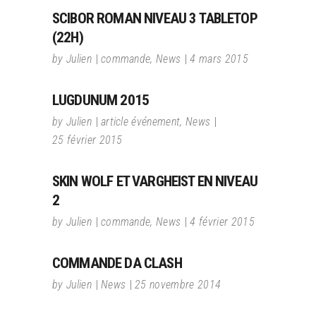
SCIBOR ROMAN NIVEAU 3 TABLETOP
(22H)
by
Julien
commande
,
News
4 mars 2015
LUGDUNUM 2015
by
Julien
article événement
,
News
25 février 2015
SKIN WOLF ET VARGHEIST EN NIVEAU
2
by
Julien
commande
,
News
4 février 2015
COMMANDE DA CLASH
by
Julien
News
25 novembre 2014